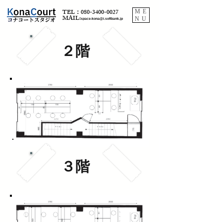
TEL：080-3400-0027
ME
​MAIL:
NU
space-kona@i.softbank.jp
​２階
３階