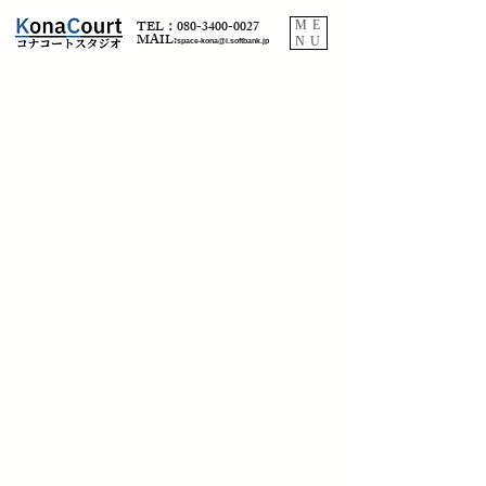
TEL：080-3400-0027
ME
​MAIL:
NU
space-kona@i.softbank.jp